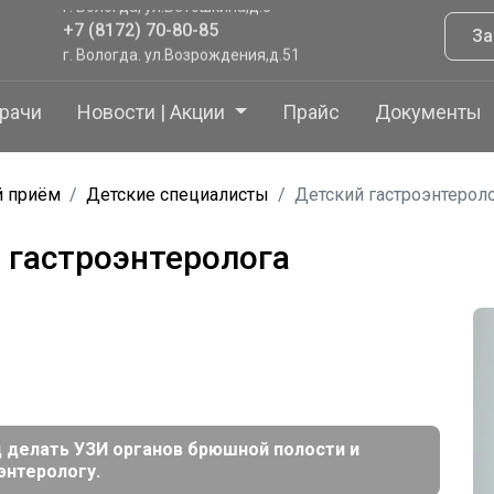
+7 (8172) 70-80-85
За
г. Вологда. ул.Возрождения,д.51
+7 (8172) 70-80-85
г.Тотьма, ул.Садовая,41
рачи
Новости | Акции
Прайс
Документы
+7 (921) 065 9208
й приём
Детские специалисты
Детский гастроэнтерол
 гастроэнтеролога
д делать УЗИ органов брюшной полости и
энтерологу.