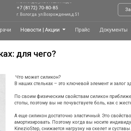
+7 (8172) 70-80-85
За
г. Вологда. ул.Возрождения,д.51
+7 (8172) 70-80-85
г.Тотьма, ул.Садовая,41
рачи
Новости | Акции
Прайс
Документы
+7 (921) 065 9208
ах: для чего?
Что может силикон?
В наших стельках – это ключевой элемент и залог з
По своим физическим свойствам силикон приближе
стопы, поэтому вы не почувствуете боль, как с жес
А еще силикон достаточно эластичный. Это свойст
амортизировать. Поэтому когда вы носите индивид
KinezioStep, снижается нагрузку на скелет и суcтавы.